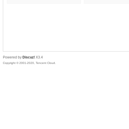
异
Powered by
Discuz!
X3.4
Copyright © 2001-2020, Tencent Cloud.
广
告