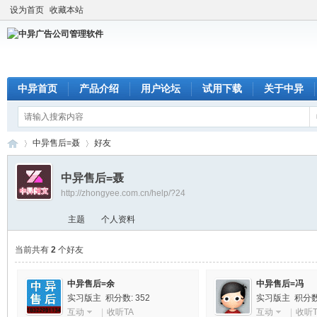
设为首页
收藏本站
中异首页
产品介绍
用户论坛
试用下载
关于中异
中异售后=聂
好友
中异售后=聂
http://zhongyee.com.cn/help/?24
中
›
›
主题
个人资料
当前共有
2
个好友
中异售后=余
中异售后=冯
实习版主 积分数: 352
实习版主 积分数:
互动
|
收听TA
互动
|
收听T