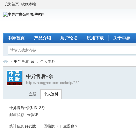
设为首页
收藏本站
中异首页
产品介绍
用户论坛
试用下载
关于中异
中异售后=余
个人资料
中异售后=余
http://zhongyee.com.cn/help/?22
中
›
›
主题
个人资料
中异售后=余
(UID: 22)
邮箱状态
未验证
统计信息
好友数 1
|
回帖数 0
|
主题数 9