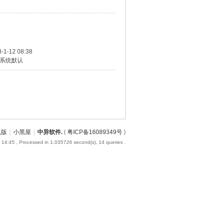
-1-12 08:38
系统默认
机版
|
小黑屋
|
中异软件.
(
粤ICP备16089349号
)
 14:45
, Processed in 1.035726 second(s), 14 queries .