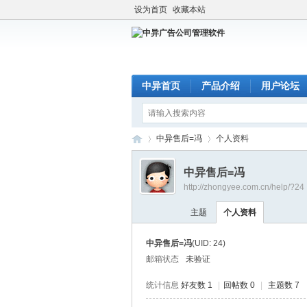
设为首页
收藏本站
中异首页
产品介绍
用户论坛
中异售后=冯
个人资料
中异售后=冯
http://zhongyee.com.cn/help/?24
中
›
›
主题
个人资料
中异售后=冯
(UID: 24)
邮箱状态
未验证
统计信息
好友数 1
|
回帖数 0
|
主题数 7