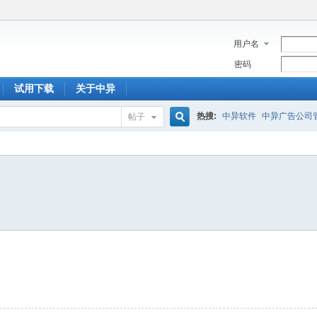
用户名
密码
试用下载
关于中异
热搜:
中异软件
中异广告公司
帖子
搜
索