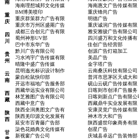
南
海南理想城邦文化传媒
海南惠文广告传媒有限
BM博美喷印
重庆锋尚广告
重
重庆群策群力广告有限
明德广告
庆
重庆市万州区盛罱广告
重庆诚润广告传媒有限
成都三合创元广告有限
雅安雅骏广告有限公司
四
蜀州神形UV部
四川盛万和文化传播有
川
巴中市东华广告
佳创广告经营部
黔川广告有限公司
创源广告灯箱加工
贵
习水鸿宇广告传媒有限
美晶广告
州
晴隆中盛广告传媒
金字塔广告
昆明迤光标识设计制作
云南桑沃科技有限公司
云
蒙自松鼠快印部
普洱市思茅区天成大和
南
开远市福地广告服务部
砚山云砚广告传媒有限
西藏华远实业有限公司
日喀则市创泽广告服务
西
林芝雅图广告有限公司
日喀则新点广告有限公
藏
西藏中意广告
西藏鼎牛实业发展有限
陕西全润奥图文广告有
安康灵觉广告传媒有限
陕
陕西羌印源文化发展有
神木市大和广告
西
延安市百青藤广告部
陕西盛世印象商务有限
柒色花婚典文化传媒有
创星广告
甘
新视窗广告公司
庆城县卓远广告装饰部
肃