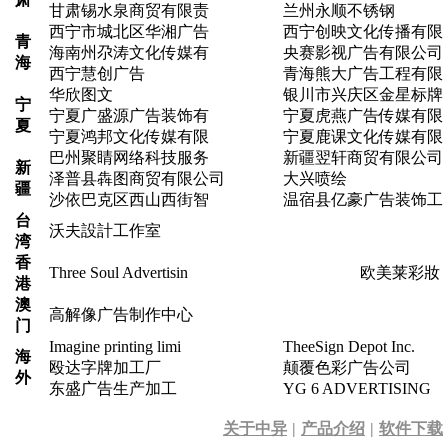
甘肃锡水泉商贸有限责
兰州永顺不锈钢
西宁市城北区华湘广告
西宁创映文化传播有限
青
海南州尕涛文化传媒有
央赛影视广告有限公司
海
西宁慧创广告
青海熊大广告工程有限
华欣图文
银川市兴庆区金星标牌
宁
宁夏广盛源广告装饰有
宁夏虎燕广告传媒有限
夏
宁夏鸿邦文化传媒有限
宁夏鹿课文化传媒有限
巴州聚睛网络科技服务
新疆翌轩商贸有限公司
新
泽普县犇图商贸有限公司
大兴喷绘
疆
沙依巴克区西山西街智
温宿县亿豪广告装饰工
台
沃夫設計工作室
湾
香
Three Soul Advertisin
欧美莱彩妝
港
澳
高解像广告制作中心
门
Imagine printing limi
TheeSign Depot Inc.
海
殴达字牌加工厂
颠覆色彩广告公司
外
东盛广告生产加工
YG 6 ADVERTISING
关于中异
|
产品介绍
|
软件下载