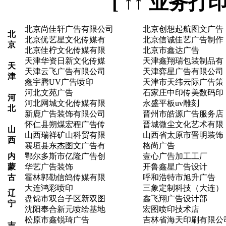
[ ↑↑ 业务打
北京尚佳轩广告有限公司
北京创想起航图文广告
北
北京优艺星文化传媒有
北京信诚佳艺广告制作
京
北京佳柠文化传媒有限
北京市鑫达广告
天津华资日新文化传媒
天津鑫翔瑞包装制品有
天
天津云飞广告有限公司
天津弈星广告有限公司
津
鑫宇腾UV广告喷印
天津市天纬云际广告策
河北文苑广告
石家庄中印传美数码印
河
河北网城文化传媒有限
永盛平板uv雕刻
北
新鹿广告装饰有限公司
晋州市皓源广告服务店
怀仁县朔煤宏程广告传
晋城微尘文化艺术有限
山
山西瑞祥矿山科贸有限
山西省太原市晋明装饰
西
襄垣县东杰图文广告有
格尚广告
内
鄂尔多斯市亿隆广告创
壹心广告加工工厂
蒙
华艺广告装饰
开鲁鑫星广告设计
古
霍林郭勒信鸽传媒有限
呼和浩特市旭升广告
大连鸿彩喷印
三象定制科技（大连）
辽
盘锦市双台子区新双图
鑫飞翔广告设计部
宁
沈阳奉合新元喷绘基地
宏图喷印技术店
松原市鑫锐琦广告
吉林省海天印刷有限公
吉