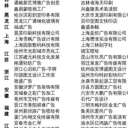
通榆新艺博雅广告创意
吉林省海天印刷
林
鑫易蒙喷画工厂
兴鑫隆美术装潢部
黑
哈尔滨彩韵堂印务有限
大庆市龙源印刷有限公
龙
黑龙江广通钢化玻璃有
百印堂图文快印店
江
福成广告
鑫盛条幅
晨昊印刷科技有限公司
上海蓝炬广告有限公司
上
上海雪枫广告设计有限
上海瓒淮实业有限公司
海
上海固新数码科技有限
上海三林刻字社
徐州市光彩城市亮化工
德宝喷绘
江
江苏建元科技文化发展
昆山市玖亮广告有限公
苏
南通轻纺广告
宿迁泉发广告传媒有限
浙江心启杭广告-字牌
杭州临安博盛图文设计
浙
印源图文设计工作室
温州市印特好彩快印广
江
致盛广告
永康市新起源工贸有限
安徽汐梦广告装饰有限
泾县方圆图文广告社
安
宣城春之彩广告加工
六安市大鹏广告有限公
徽
亳州市艾特广告传媒有
石代广告设计
晋江市青阳祺睿广告
三明市梅列区金龙广告
福
泉州新丝路广告喷绘有
集美区爱尚广告
建
厦门向翊文化传媒有限
漳州市天娇广告装潢有
宜春市金仁琴
渝水区亿鸿扬广告传媒
江