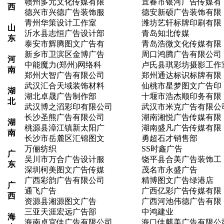
赣州多元文化传媒有限
宜春市银河广告传媒有
西
德兴市兴德广告装饰服
德安新硕广告装饰有限
青州华策设计工作室
潍坊艺轩标牌印刷有限
山
沂水县志恒广告设计部
青岛知北传媒
东
泰安市辉腾图文广告有
青岛浩微文化传媒有限
新乡市卫滨区金博广告
周口鸿腾广告有限公司
河
中能魔力(郑州)网络科
卢氏县琪彩坊摄影工作
南
郑州大智广告有限公司
郑州通达标识标牌有限
武汉汇合天域装饰材料
仙桃市星梦图文广告印
湖
湖北卓晟广告制作部
十堰市浩杰顺印务有限
北
武汉博之滔彩印有限公司
武汉市米克广告有限公
长沙圣熊广告有限公司
湖南湘悦广告传媒有限
湖
桃源县漳江镇新太阳广
湖南盛凡广告传媒有限
南
长沙市岳麓区汇锦图文
勇超石才销售部
万俪纺织
SS时鑫广告
广
吴川市万合广告设计服
饶平县合美广告装饰工
东
深圳柯美图文广告传媒
茂名市永盛广告
广西彩韵广告有限公司
精博图文广告绿港店
广
通飞广告
广西亿彩广告传媒有限
西
资源县湘源图文广告
广西河池伟德广告有限
三亚天涯宏远广告部
中鸿建业
海
海南卓宜佳广告有限公司
海口佳麒美广告有限公